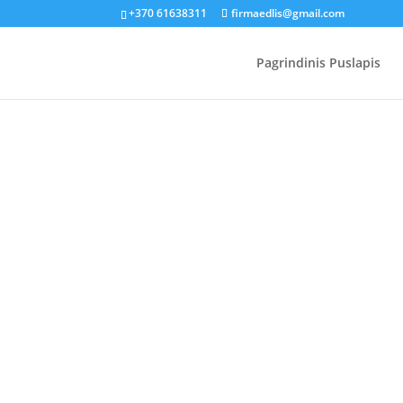
+370 61638311
firmaedlis@gmail.com
Pagrindinis Puslapis
Galerija