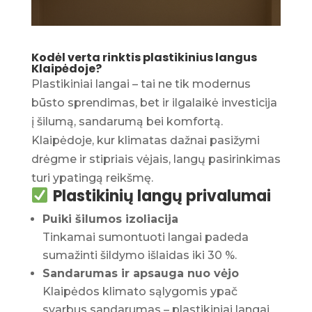
Kodėl verta rinktis plastikinius langus
Klaipėdoje?
Plastikiniai langai – tai ne tik modernus
būsto sprendimas, bet ir ilgalaikė investicija
į šilumą, sandarumą bei komfortą.
Klaipėdoje, kur klimatas dažnai pasižymi
drėgme ir stipriais vėjais, langų pasirinkimas
turi ypatingą reikšmę.
Plastikinių langų privalumai
Puiki šilumos izoliacija
Tinkamai sumontuoti langai padeda
sumažinti šildymo išlaidas iki 30 %.
Sandarumas ir apsauga nuo vėjo
Klaipėdos klimato sąlygomis ypač
svarbus sandarumas – plastikiniai langai