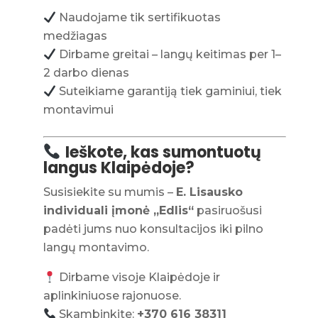
Naudojame tik sertifikuotas
medžiagas
Dirbame greitai – langų keitimas per 1–
2 darbo dienas
Suteikiame garantiją tiek gaminiui, tiek
montavimui
Ieškote, kas sumontuotų
langus Klaipėdoje?
Susisiekite su mumis –
E. Lisausko
individuali įmonė „Edlis“
pasiruošusi
padėti jums nuo konsultacijos iki pilno
langų montavimo.
Dirbame visoje Klaipėdoje ir
aplinkiniuose rajonuose.
Skambinkite:
+370 616 38311