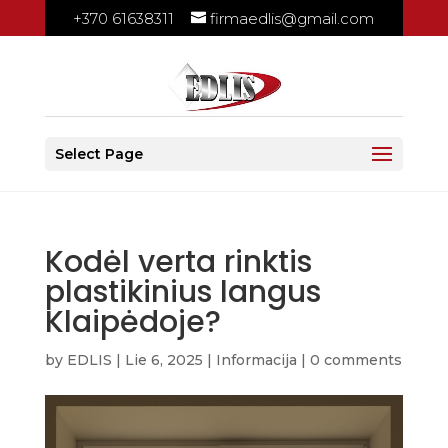
+370 61638311
firmaedlis@gmail.com
Select Page
Kodėl verta rinktis
plastikinius langus
Klaipėdoje?
by
EDLIS
|
Lie 6, 2025
|
Informacija
|
0 comments