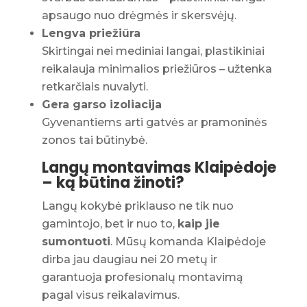
apsaugo nuo drėgmės ir skersvėjų.
Lengva priežiūra
Skirtingai nei mediniai langai, plastikiniai
reikalauja minimalios priežiūros – užtenka
retkarčiais nuvalyti.
Gera garso izoliacija
Gyvenantiems arti gatvės ar pramoninės
zonos tai būtinybė.
Langų montavimas Klaipėdoje
– ką būtina žinoti?
Langų kokybė priklauso ne tik nuo
gamintojo, bet ir nuo to,
kaip jie
sumontuoti
. Mūsų komanda Klaipėdoje
dirba jau daugiau nei 20 metų ir
garantuoja profesionalų montavimą
pagal visus reikalavimus.