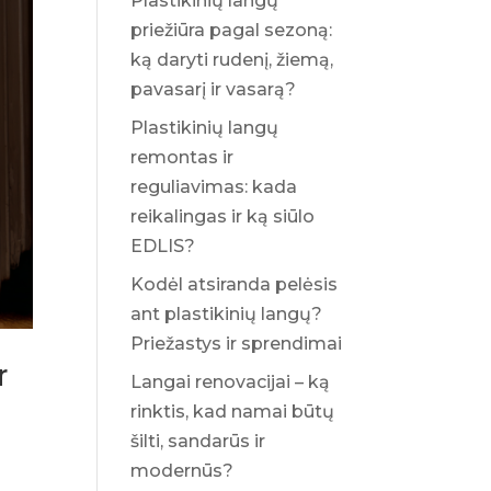
Plastikinių langų
priežiūra pagal sezoną:
ką daryti rudenį, žiemą,
pavasarį ir vasarą?
Plastikinių langų
remontas ir
reguliavimas: kada
reikalingas ir ką siūlo
EDLIS?
Kodėl atsiranda pelėsis
ant plastikinių langų?
Priežastys ir sprendimai
r
Langai renovacijai – ką
rinktis, kad namai būtų
šilti, sandarūs ir
modernūs?