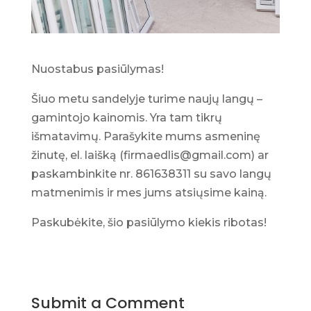
Nuostabus pasiūlymas!
Šiuo metu sandelyje turime naujų langų –
gamintojo kainomis. Yra tam tikrų
išmatavimų. Parašykite mums asmeninę
žinutę, el. laišką (firmaedlis@gmail.com) ar
paskambinkite nr. 861638311 su savo langų
matmenimis ir mes jums atsiųsime kainą.
Paskubėkite, šio pasiūlymo kiekis ribotas!
Submit a Comment