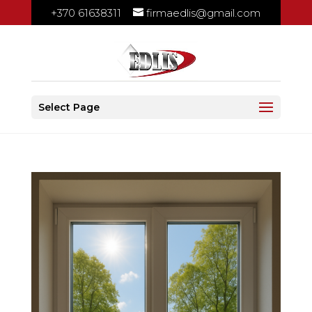
+370 61638311
firmaedlis@gmail.com
Select Page