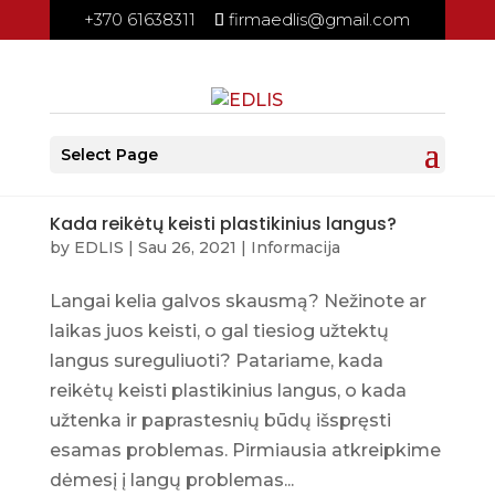
+370 61638311
firmaedlis@gmail.com
Select Page
Kada reikėtų keisti plastikinius langus?
by
EDLIS
|
Sau 26, 2021
|
Informacija
Langai kelia galvos skausmą? Nežinote ar
laikas juos keisti, o gal tiesiog užtektų
langus sureguliuoti? Patariame, kada
reikėtų keisti plastikinius langus, o kada
užtenka ir paprastesnių būdų išspręsti
esamas problemas. Pirmiausia atkreipkime
dėmesį į langų problemas...