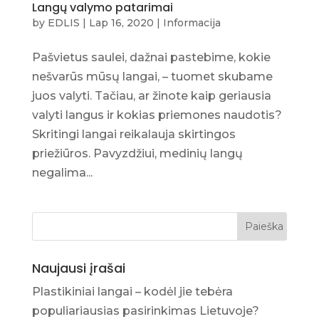
Langų valymo patarimai
by
EDLIS
|
Lap 16, 2020
|
Informacija
Pašvietus saulei, dažnai pastebime, kokie
nešvarūs mūsų langai, – tuomet skubame
juos valyti. Tačiau, ar žinote kaip geriausia
valyti langus ir kokias priemones naudotis?
Skritingi langai reikalauja skirtingos
priežiūros. Pavyzdžiui, medinių langų
negalima...
Naujausi įrašai
Plastikiniai langai – kodėl jie tebėra
populiariausias pasirinkimas Lietuvoje?