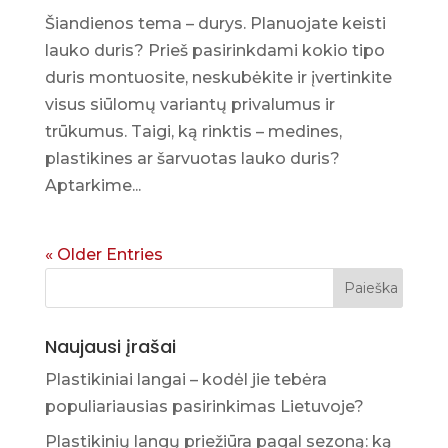
Šiandienos tema – durys. Planuojate keisti
lauko duris? Prieš pasirinkdami kokio tipo
duris montuosite, neskubėkite ir įvertinkite
visus siūlomų variantų privalumus ir
trūkumus. Taigi, ką rinktis – medines,
plastikines ar šarvuotas lauko duris?
Aptarkime...
« Older Entries
Naujausi įrašai
Plastikiniai langai – kodėl jie tebėra
populiariausias pasirinkimas Lietuvoje?
Plastikinių langų priežiūra pagal sezoną: ką