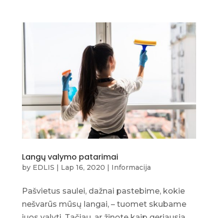
Langų valymo patarimai
by
EDLIS
|
Lap 16, 2020
|
Informacija
Pašvietus saulei, dažnai pastebime, kokie
nešvarūs mūsų langai, – tuomet skubame
juos valyti. Tačiau, ar žinote kaip geriausia