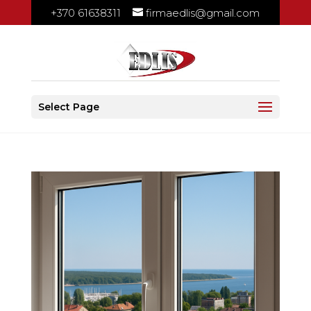
+370 61638311
firmaedlis@gmail.com
Select Page